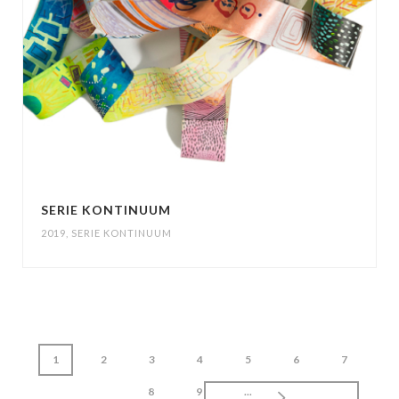
SERIE KONTINUUM
2019
,
SERIE KONTINUUM
1
2
3
4
5
6
7
8
9
...