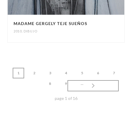
MADAME GERGELY TEJE SUEÑOS
2010
,
DIBUJO
1
2
3
4
5
6
7
8
9
...
page
1
of
16