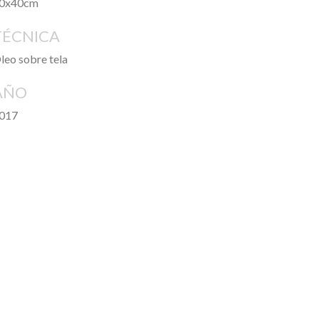
0x40cm
TÉCNICA
leo sobre tela
AÑO
017