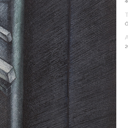
4
Ó
2