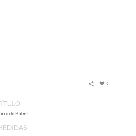
TIRAS
VIDEO
CONTACTO
0
TÍTULO
orre de Babel
MEDIDAS