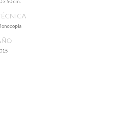
0 x 50 cm.
TÉCNICA
onocopia
AÑO
015