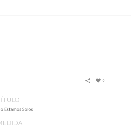
TIRAS
VIDEO
CONTACTO
0
TÍTULO
o Estamos Solos
MEDIDA