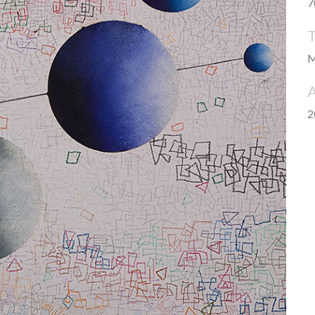
7
M
2