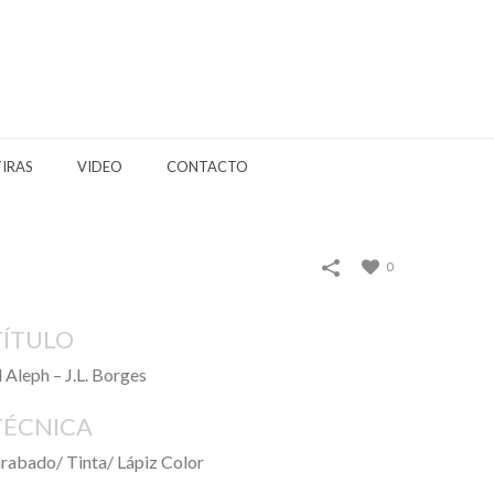
TIRAS
VIDEO
CONTACTO
0
TÍTULO
l Aleph – J.L. Borges
TÉCNICA
rabado/ Tinta/ Lápiz Color